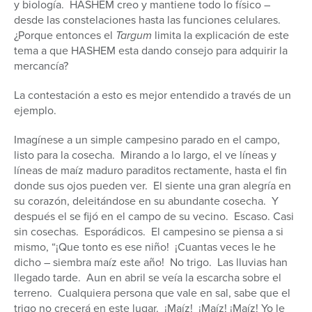
y biología. HASHEM creo y mantiene todo lo físico –
desde las constelaciones hasta las funciones celulares.
¿Porque entonces el
Targum
limita la explicación de este
tema a que HASHEM esta dando consejo para adquirir la
mercancía?
La contestación a esto es mejor entendido a través de un
ejemplo.
Imagínese a un simple campesino parado en el campo,
listo para la cosecha. Mirando a lo largo, el ve líneas y
líneas de maíz maduro paraditos rectamente, hasta el fin
donde sus ojos pueden ver. El siente una gran alegría en
su corazón, deleitándose en su abundante cosecha. Y
después el se fijó en el campo de su vecino. Escaso. Casi
sin cosechas. Esporádicos. El campesino se piensa a si
mismo, “¡Que tonto es ese niño! ¡Cuantas veces le he
dicho – siembra maíz este año! No trigo. Las lluvias han
llegado tarde. Aun en abril se veía la escarcha sobre el
terreno. Cualquiera persona que vale en sal, sabe que el
trigo no crecerá en este lugar. ¡Maíz! ¡Maíz! ¡Maíz! Yo le