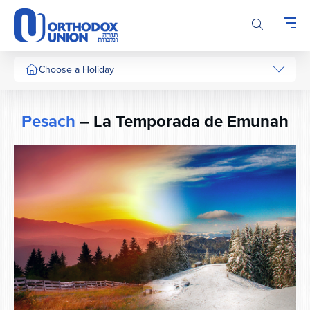
Please
note:
This
website
includes
Choose a Holiday
an
accessibility
system.
Pesach
– La Temporada de Emunah