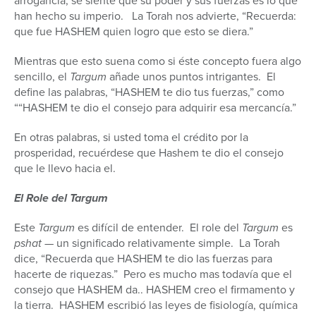
arrogancia, se siente que su poder y sus fuerzas es lo que
han hecho su imperio. La Torah nos advierte, “Recuerda:
que fue HASHEM quien logro que esto se diera.”
Mientras que esto suena como si éste concepto fuera algo
sencillo, el
Targum
añade unos puntos intrigantes. El
define las palabras, “HASHEM te dio tus fuerzas,” como
““HASHEM te dio el consejo para adquirir esa mercancía.”
En otras palabras, si usted toma el crédito por la
prosperidad, recuérdese que Hashem te dio el consejo
que le llevo hacia el.
El Role del Targum
Este
Targum
es difícil de entender. El role del
Targum
es
pshat
— un significado relativamente simple. La Torah
dice, “Recuerda que HASHEM te dio las fuerzas para
hacerte de riquezas.” Pero es mucho mas todavía que el
consejo que HASHEM da.. HASHEM creo el firmamento y
la tierra. HASHEM escribió las leyes de fisiología, química