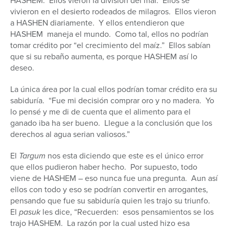
HASHEM. Ellos vieron la división del mar. Ellos se
vivieron en el desierto rodeados de milagros. Ellos vieron
a HASHEN diariamente. Y ellos entendieron que
HASHEM maneja el mundo. Como tal, ellos no podrían
tomar crédito por “el crecimiento del maíz.” Ellos sabían
que si su rebaño aumenta, es porque HASHEM así lo
deseo.
La única área por la cual ellos podrían tomar crédito era su
sabiduría. “Fue mi decisión comprar oro y no madera. Yo
lo pensé y me di de cuenta que el alimento para el
ganado iba ha ser bueno. Llegue a la conclusión que los
derechos al agua serian valiosos.”
El
Targum
nos esta diciendo que este es el único error
que ellos pudieron haber hecho. Por supuesto, todo
viene de HASHEM – eso nunca fue una pregunta. Aun así
ellos con todo y eso se podrían convertir en arrogantes,
pensando que fue su sabiduría quien les trajo su triunfo.
El
pasuk
les dice, “Recuerden: esos pensamientos se los
trajo HASHEM. La razón por la cual usted hizo esa