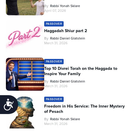
By
Rabbi Yonah Sklare
April 07, 2026
PASSOVER
Haggadah Shiur part 2
By
Rabbi Daniel Glatstein
March 31, 2026
PASSOVER
Top 10 Divrei Torah on the Haggada to
Inspire Your Family
By
Rabbi Daniel Glatstein
March 31, 2026
PASSOVER
Accessibility
Freedom in His Service: The Inner Mystery
of Pesach
By
Rabbi Yonah Sklare
March 31, 2026