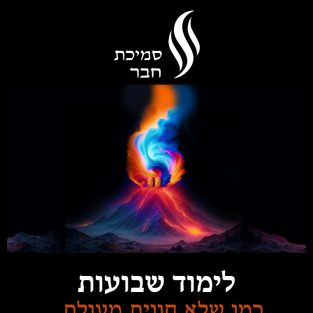
Please
note:
This
website
includes
an
accessibility
system.
לימוד
שבועות
כמו שלא
חווית
מעולם.